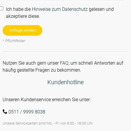
Ich habe die
Hinweise zum Datenschutz
gelesen und
akzeptiere diese.
Anfrage senden
* Pflichtfelder
Nutzen Sie auch gern unser
FAQ
, um schnell Antworten auf
häufig gestellte Fragen zu bekommen.
Kundenhotline
Unseren Kundenservice erreichen Sie unter:
Kundenhotline
0511 / 9999 8038
Unsere Servicezeiten sind Mo. - Fr. von 8:00 - 18:00 Uhr.