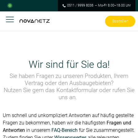
0511 / 9999 8038
– Mo-Fr 8.00–18.00 Uhr
Bestellen
Wir sind für Sie da!
Sie haben Fragen zu unseren Produkten, Ihrem
Vertrag oder den Ausbaugebieten?
Nutzen Sie gern das Kontaktformular oder rufen Sie
uns an.
Um schnell und unkompliziert Antworten auf häufig gestellte
Fragen zu bekommen, haben wir die häufigsten
Fragen und
Antworten
in unserem
FAQ-Bereich
für Sie zusammengestellt.
Zudem finden Sie unter
Wissenswertes
alle relevanten