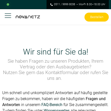
0511 / 9999 8038
– Mo-Fr 8.00–18.00 Uhr
Bestellen
Wir sind für Sie da!
Sie haben Fragen zu unseren Produkten, Ihrem
Vertrag oder den Ausbaugebieten?
Nutzen Sie gern das Kontaktformular oder rufen Sie
uns an.
Um schnell und unkompliziert Antworten auf häufig gestellte
Fragen zu bekommen, haben wir die häufigsten
Fragen und
Antworten
in unserem
FAQ-Bereich
für Sie zusammengestellt.
Zudem finden Sie unter
Wissenswertes
alle relevanten