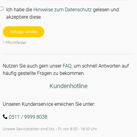
Ich habe die
Hinweise zum Datenschutz
gelesen und
akzeptiere diese.
Anfrage senden
* Pflichtfelder
Nutzen Sie auch gern unser
FAQ
, um schnell Antworten auf
häufig gestellte Fragen zu bekommen.
Kundenhotline
Unseren Kundenservice erreichen Sie unter:
Kundenhotline
0511 / 9999 8038
Unsere Servicezeiten sind Mo. - Fr. von 8:00 - 18:00 Uhr.