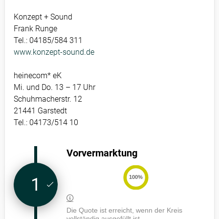
Konzept + Sound
Frank Runge
Tel.: 04185/584 311
www.konzept-sound.de
heinecom* eK
Mi. und Do. 13 – 17 Uhr
Schuhmacherstr. 12
21441 Garstedt
Tel.: 04173/514 10
Vorvermarktung
100%
1
Die Quote ist erreicht, wenn der Kreis
vollständig ausgefüllt ist.