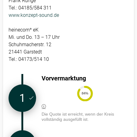
Frank Runge
Tel.: 04185/584 311
www.konzept-sound.de
heinecom* eK
Mi. und Do. 13 – 17 Uhr
Schuhmacherstr. 12
21441 Garstedt
Tel.: 04173/514 10
Vorvermarktung
84%
1
Die Quote ist erreicht, wenn der Kreis
vollständig ausgefüllt ist.