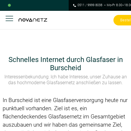
0511 / 9999 8038
– Mo-Fr 8.00–18.0
Bestel
Schnelles Internet durch Glasfaser in
Burscheid
Interessenbekundung: Ich habe Interesse, unser Zuhause an
das hochmoderne Glasfasernetz anschließen zu lassen.
In Burscheid ist eine Glasfaserversorgung heute nur
punktuell vorhanden. Ziel ist es, ein
flächendeckendes Glasfasernetz im Gesamtgebiet
auszubauen und wir haben das gemeinsame Ziel,