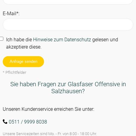
E-Mail*:
Ich habe die
Hinweise zum Datenschutz
gelesen und
akzeptiere diese.
Anfrage senden
* Pflichtfelder
Sie haben Fragen zur Glasfaser Offensive in
Salzhausen?
Unseren Kundenservice erreichen Sie unter:
Kundenhotline
0511 / 9999 8038
Unsere Servicezeiten sind Mo. - Fr. von 8:00 - 18:00 Uhr.